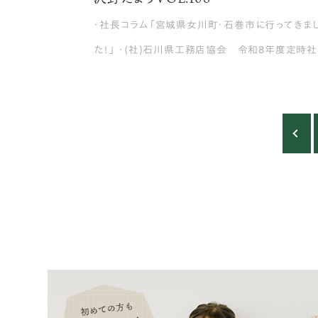
・社長コラム「宮城県女川町・石巻市に行ってきま
た！」 ・(社)石川県工務店協会 令和8年度定時
総会 講演会・懇親会 ・タカラスタンダード ショ
ルーム見学 ・沢野建設工房 Best Member No.2