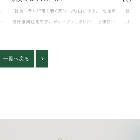
し
・社長コラム「“落ち着く家”には理由がある」 ・七尾市
・社長コ
社員
万行復興住宅モデルがオープンしました！ ・上棟日ま
しれまれ
ー
での工程を解説します ・ウィッシュホームさんの建物
ーニング
8
見学に行ってきました
入社員
一覧へ戻る