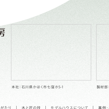
本社：石川県かほく市七窪ホ5-1
製材部
がたり
木と匠の技
モデルハウスについて
事例