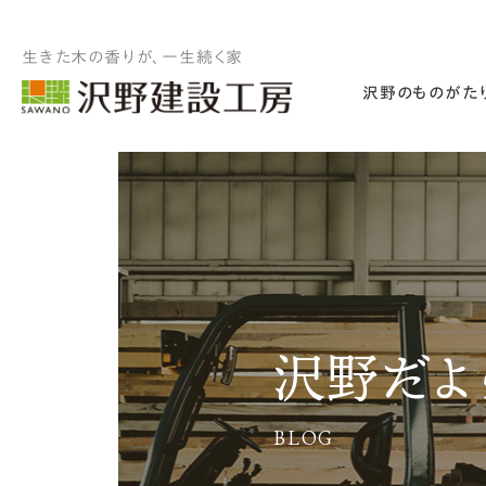
生きた木の香りが、一生続く家
沢野のものがた
沢野だよ
BLOG