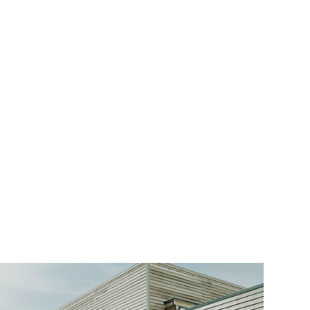
ラム「時代が、ようやく追いついてきたのかも
・社長コラム「壊す前に
ん」 ・オーナー上のメンテ日記～エアコンクリ
イさん モデル見学に行
編～ ・3/18に上棟がありました ・花見会、新
復興住宅モデルを建てて
歓迎会
かほくを応援に行って