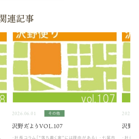
関連記事
2026.06.01
2026.05
その他
沢野だよりVOL.107
沢野だ
し
・社長コラム「“落ち着く家”には理由がある」 ・七尾市
・社長コ