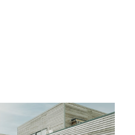
ん」 ・オーナー上のメンテ日記～エアコンクリ
イさん モデル見学に行
編～ ・3/18に上棟がありました ・花見会、新
復興住宅モデルを建てて
歓迎会
かほくを応援に行って