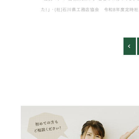
た！」 ・(社)石川県工務店協会 令和8年度定時
総会 講演会・懇親会 ・タカラスタンダード ショ
ルーム見学 ・沢野建設工房 Best Member No.2