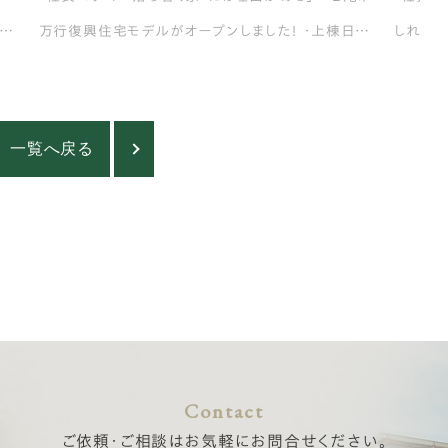
社員
万行復興住宅モデルがオープンしました！ ・上棟日ま
しれまれ
ー
での工程を解説します ・ウィッシュホームさんの建物
ーニング
8
見学に行ってきました
入社員
一覧へ戻る
Contact
ご依頼・ご相談はお気軽にお問合せください。