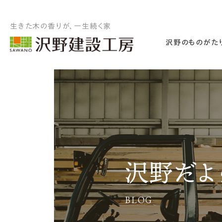
生きた木の香りが、一生続く家
沢野のものがた
沢野だよ
BLOG